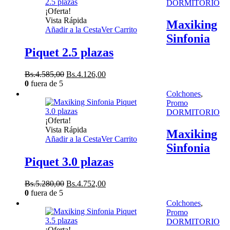
Bs.3.970,00.
Bs.3.573,00.
DORMITORIO
¡Oferta!
Vista Rápida
Maxiking
Añadir a la Cesta
Ver Carrito
Sinfonia
Piquet 2.5 plazas
El
El
Bs.
4.585,00
Bs.
4.126,00
precio
precio
0
fuera de 5
original
actual
Colchones
,
era:
es:
Promo
Bs.4.585,00.
Bs.4.126,00.
DORMITORIO
¡Oferta!
Vista Rápida
Maxiking
Añadir a la Cesta
Ver Carrito
Sinfonia
Piquet 3.0 plazas
El
El
Bs.
5.280,00
Bs.
4.752,00
precio
precio
0
fuera de 5
original
actual
Colchones
,
era:
es:
Promo
Bs.5.280,00.
Bs.4.752,00.
DORMITORIO
¡Oferta!