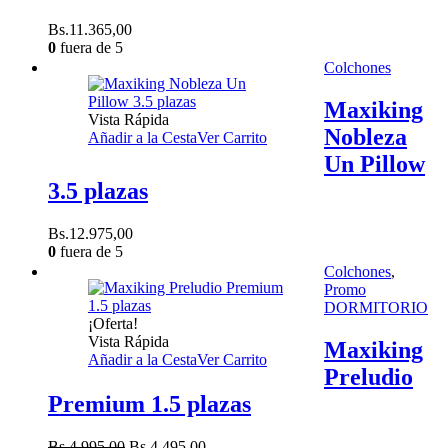
Bs.
11.365,00
0
fuera de 5
Colchones
Maxiking
Vista Rápida
Nobleza
Añadir a la Cesta
Ver Carrito
Un Pillow
3.5 plazas
Bs.
12.975,00
0
fuera de 5
Colchones
,
Promo
DORMITORIO
¡Oferta!
Vista Rápida
Maxiking
Añadir a la Cesta
Ver Carrito
Preludio
Premium 1.5 plazas
El
El
Bs.
4.995,00
Bs.
4.495,00