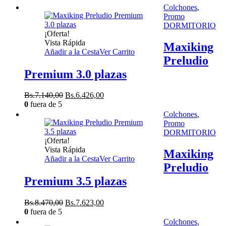
original
actual
Colchones
,
era:
es:
Promo
Bs.6.490,00.
Bs.5.841,00.
DORMITORIO
¡Oferta!
Vista Rápida
Maxiking
Añadir a la Cesta
Ver Carrito
Preludio
Premium 3.0 plazas
El
El
Bs.
7.140,00
Bs.
6.426,00
precio
precio
0
fuera de 5
original
actual
Colchones
,
era:
es:
Promo
Bs.7.140,00.
Bs.6.426,00.
DORMITORIO
¡Oferta!
Vista Rápida
Maxiking
Añadir a la Cesta
Ver Carrito
Preludio
Premium 3.5 plazas
El
El
Bs.
8.470,00
Bs.
7.623,00
precio
precio
0
fuera de 5
original
actual
Colchones
,