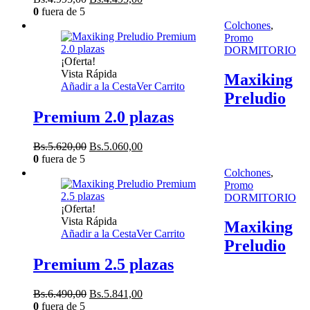
precio
precio
0
fuera de 5
original
actual
Colchones
,
era:
es:
Promo
Bs.4.995,00.
Bs.4.495,00.
DORMITORIO
¡Oferta!
Vista Rápida
Maxiking
Añadir a la Cesta
Ver Carrito
Preludio
Premium 2.0 plazas
El
El
Bs.
5.620,00
Bs.
5.060,00
precio
precio
0
fuera de 5
original
actual
Colchones
,
era:
es:
Promo
Bs.5.620,00.
Bs.5.060,00.
DORMITORIO
¡Oferta!
Vista Rápida
Maxiking
Añadir a la Cesta
Ver Carrito
Preludio
Premium 2.5 plazas
El
El
Bs.
6.490,00
Bs.
5.841,00
precio
precio
0
fuera de 5