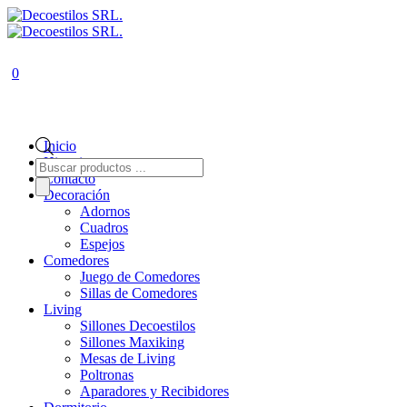
0
Inicio
Historia
Búsqueda
de
Contacto
productos
Decoración
Adornos
Cuadros
Espejos
Comedores
Juego de Comedores
Sillas de Comedores
Living
Sillones Decoestilos
Sillones Maxiking
Mesas de Living
Poltronas
Aparadores y Recibidores