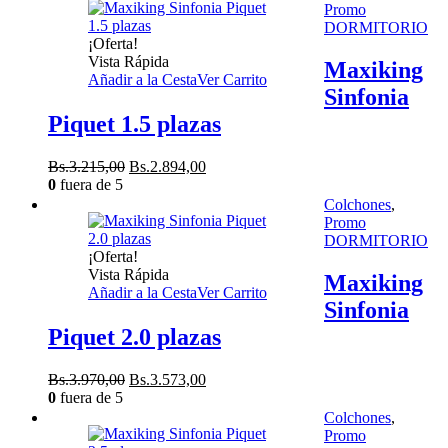
era:
es:
Promo
Bs.8.470,00.
Bs.7.623,00.
DORMITORIO
¡Oferta!
Vista Rápida
Maxiking
Añadir a la Cesta
Ver Carrito
Sinfonia
Piquet 1.5 plazas
El
El
Bs.
3.215,00
Bs.
2.894,00
precio
precio
0
fuera de 5
original
actual
Colchones
,
era:
es:
Promo
Bs.3.215,00.
Bs.2.894,00.
DORMITORIO
¡Oferta!
Vista Rápida
Maxiking
Añadir a la Cesta
Ver Carrito
Sinfonia
Piquet 2.0 plazas
El
El
Bs.
3.970,00
Bs.
3.573,00
precio
precio
0
fuera de 5
original
actual
Colchones
,
era:
es:
Promo