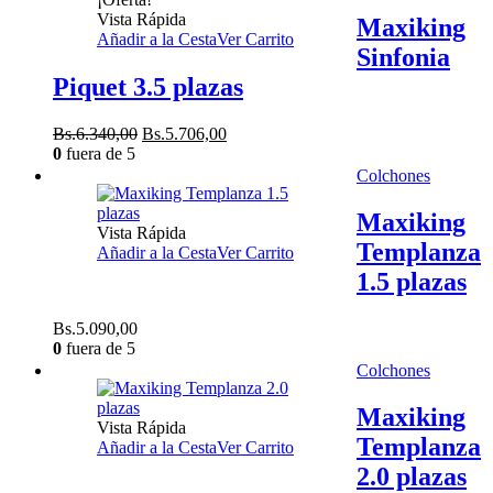
Vista Rápida
Maxiking
Añadir a la Cesta
Ver Carrito
Sinfonia
Piquet 3.5 plazas
El
El
Bs.
6.340,00
Bs.
5.706,00
precio
precio
0
fuera de 5
original
actual
Colchones
era:
es:
Bs.6.340,00.
Bs.5.706,00.
Maxiking
Vista Rápida
Templanza
Añadir a la Cesta
Ver Carrito
1.5 plazas
Bs.
5.090,00
0
fuera de 5
Colchones
Maxiking
Vista Rápida
Templanza
Añadir a la Cesta
Ver Carrito
2.0 plazas