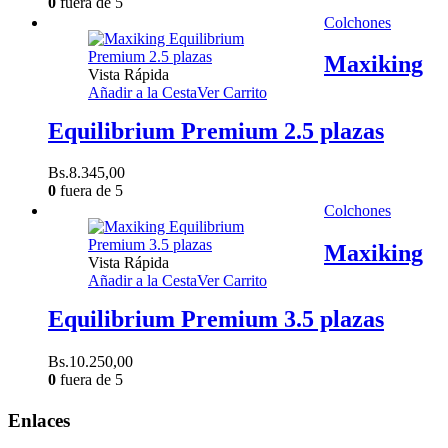
precio
precio
0
fuera de 5
original
actual
Colchones
era:
es:
Bs.3.970,00.
Bs.3.573,00.
Maxiking
Vista Rápida
Añadir a la Cesta
Ver Carrito
Equilibrium Premium 2.5 plazas
Bs.
8.345,00
0
fuera de 5
Colchones
Maxiking
Vista Rápida
Añadir a la Cesta
Ver Carrito
Equilibrium Premium 3.5 plazas
Bs.
10.250,00
0
fuera de 5
Enlaces