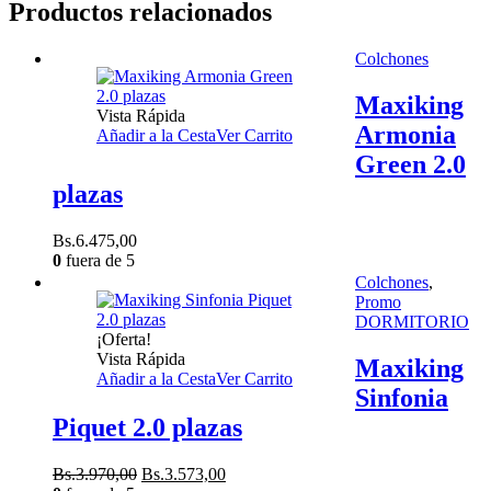
Productos relacionados
Colchones
Maxiking
Vista Rápida
Armonia
Añadir a la Cesta
Ver Carrito
Green 2.0
plazas
Bs.
6.475,00
0
fuera de 5
Colchones
,
Promo
DORMITORIO
¡Oferta!
Vista Rápida
Maxiking
Añadir a la Cesta
Ver Carrito
Sinfonia
Piquet 2.0 plazas
El
El
Bs.
3.970,00
Bs.
3.573,00