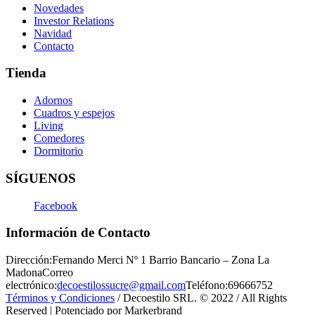
Novedades
Investor Relations
Navidad
Contacto
Tienda
Adornos
Cuadros y espejos
Living
Comedores
Dormitorio
SÍGUENOS
Facebook
Información de Contacto
Dirección:
Fernando Merci Nº 1 Barrio Bancario – Zona La
Madona
Correo
electrónico:
decoestilossucre@gmail.com
Teléfono:
69666752
Términos y Condiciones
/ Decoestilo SRL. © 2022 / All Rights
Reserved | Potenciado por Markerbrand