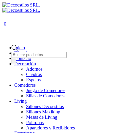
0
Inicio
Historia
Búsqueda
de
Contacto
productos
Decoración
Adornos
Cuadros
Espejos
Comedores
Juego de Comedores
Sillas de Comedores
Living
Sillones Decoestilos
Sillones Maxiking
Mesas de Living
Poltronas
Aparadores y Recibidores