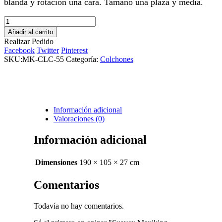
blanda y rotación una cara. Tamaño una plaza y media.
Suavex
Maxiking
Añadir al carrito
Toborochi
Realizar Pedido
1.5
Facebook
Twitter
Pinterest
plazas
SKU:
MK-CLC-55
Categoría:
Colchones
cantidad
Información adicional
Valoraciones (0)
Información adicional
Dimensiones
190 × 105 × 27 cm
Comentarios
Todavía no hay comentarios.