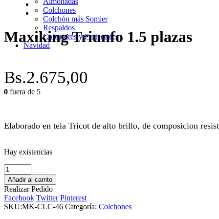
Almohadas
Colchones
Colchón más Somier
Respaldos
Maxiking Triunfo 1.5 plazas
Cobertores y Protectores
Navidad
Bs.
2.675,00
0
fuera de 5
Elaborado en tela Tricot de alto brillo, de composicion resis
Hay existencias
Maxiking
Triunfo
Añadir al carrito
1.5
Realizar Pedido
plazas
Facebook
Twitter
Pinterest
cantidad
SKU:
MK-CLC-46
Categoría:
Colchones