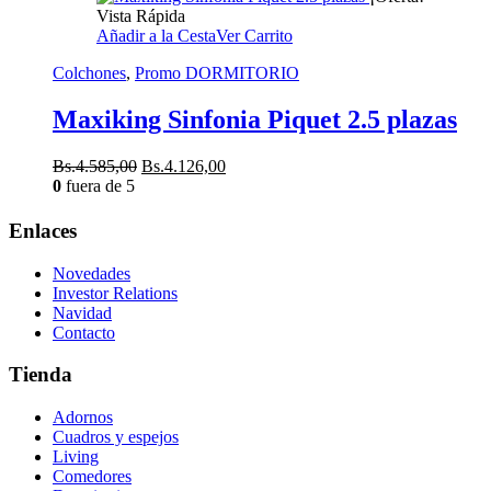
Vista Rápida
Añadir a la Cesta
Ver Carrito
Colchones
,
Promo DORMITORIO
Maxiking Sinfonia Piquet 2.5 plazas
El
El
Bs.
4.585,00
Bs.
4.126,00
precio
precio
0
fuera de 5
original
actual
era:
es:
Enlaces
Bs.4.585,00.
Bs.4.126,00.
Novedades
Investor Relations
Navidad
Contacto
Tienda
Adornos
Cuadros y espejos
Living
Comedores