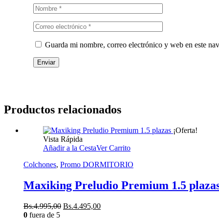
Guarda mi nombre, correo electrónico y web en este na
Productos relacionados
¡Oferta!
Vista Rápida
Añadir a la Cesta
Ver Carrito
Colchones
,
Promo DORMITORIO
Maxiking Preludio Premium 1.5 plaza
El
El
Bs.
4.995,00
Bs.
4.495,00
precio
precio
0
fuera de 5