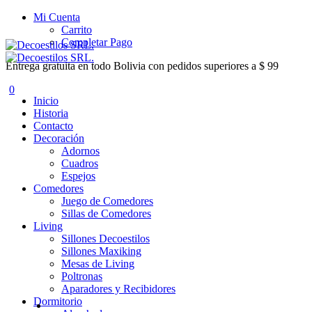
Mi Cuenta
Carrito
Completar Pago
Entrega gratuita en todo Bolivia con pedidos superiores a $ 99
0
Inicio
Historia
Contacto
Decoración
Adornos
Cuadros
Espejos
Comedores
Juego de Comedores
Sillas de Comedores
Living
Sillones Decoestilos
Sillones Maxiking
Mesas de Living
Poltronas
Aparadores y Recibidores
Dormitorio