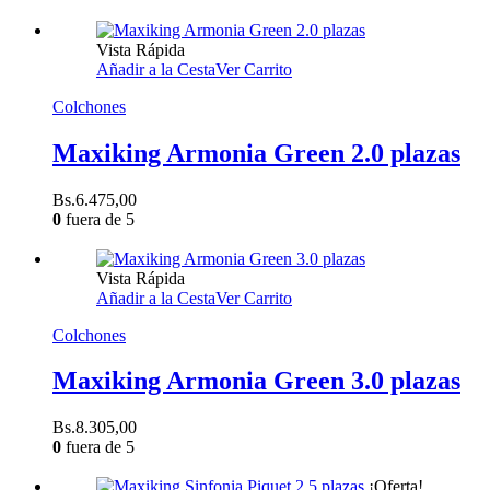
original
actual
era:
es:
Bs.4.995,00.
Bs.4.495,00.
Vista Rápida
Añadir a la Cesta
Ver Carrito
Colchones
Maxiking Armonia Green 2.0 plazas
Bs.
6.475,00
0
fuera de 5
Vista Rápida
Añadir a la Cesta
Ver Carrito
Colchones
Maxiking Armonia Green 3.0 plazas
Bs.
8.305,00
0
fuera de 5
¡Oferta!