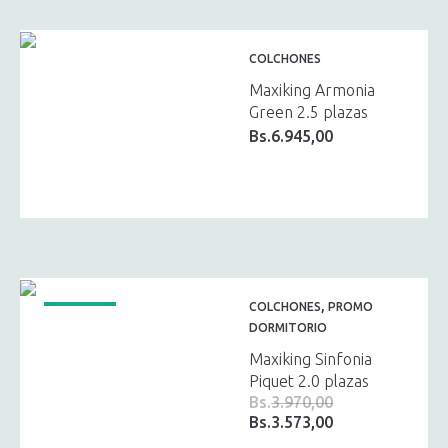
COLCHONES
Maxiking Armonia
Green 2.5 plazas
Bs.
6.945,00
,
COLCHONES
PROMO
¡OFERTA!
DORMITORIO
Maxiking Sinfonia
Piquet 2.0 plazas
Bs.
3.970,00
Bs.
3.573,00
El
El
precio
precio