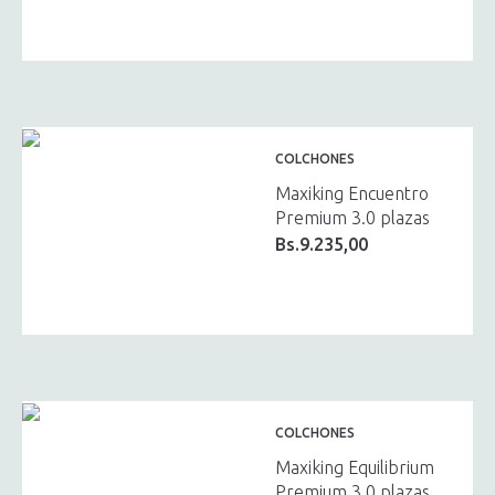
original
actual
era:
es:
Bs.3.970,00.
Bs.3.573,00.
COLCHONES
Maxiking Encuentro
Premium 3.0 plazas
Bs.
9.235,00
COLCHONES
Maxiking Equilibrium
Premium 3.0 plazas