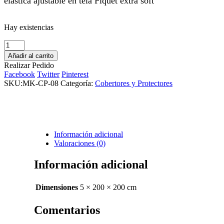
elastica ajustable en tela Piquet extra soft
Hay existencias
Cobertor
Supremo
Añadir al carrito
NASA
Realizar Pedido
3.5
Facebook
Twitter
Pinterest
plazas
SKU:
MK-CP-08
Categoría:
Cobertores y Protectores
cantidad
Información adicional
Valoraciones (0)
Información adicional
Dimensiones
5 × 200 × 200 cm
Comentarios