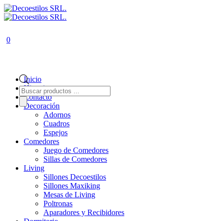
0
Inicio
Historia
Búsqueda
de
Contacto
productos
Decoración
Adornos
Cuadros
Espejos
Comedores
Juego de Comedores
Sillas de Comedores
Living
Sillones Decoestilos
Sillones Maxiking
Mesas de Living
Poltronas
Aparadores y Recibidores