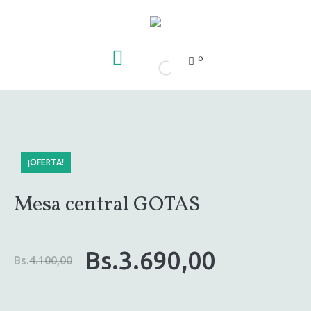
0
¡OFERTA!
Mesa central GOTAS
El
El
Bs.
3.690,00
Bs.
4.100,00
precio
precio
original
actual
era:
es: