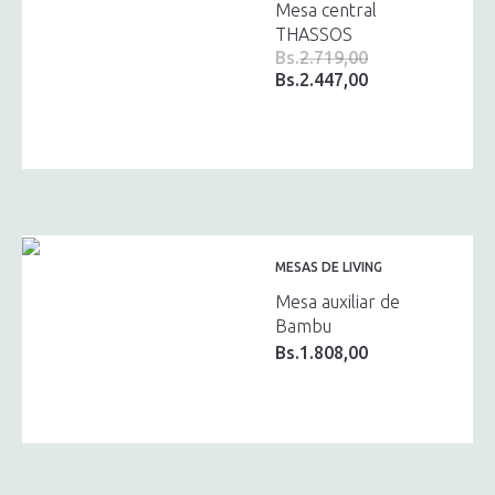
Mesa central
THASSOS
Bs.
2.719,00
Bs.
2.447,00
El
El
precio
precio
original
actual
era:
es:
Bs.2.719,00.
Bs.2.447,00.
MESAS DE LIVING
Mesa auxiliar de
Bambu
Bs.
1.808,00