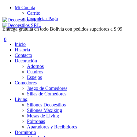
Mi Cuenta
Carrito
Completar Pago
Entrega gratuita en todo Bolivia con pedidos superiores a $ 99
0
Inicio
Historia
Contacto
Decoración
Adornos
Cuadros
Espejos
Comedores
Juego de Comedores
Sillas de Comedores
Living
Sillones Decoestilos
Sillones Maxiking
Mesas de Living
Poltronas
Aparadores y Recibidores
Dormitorio