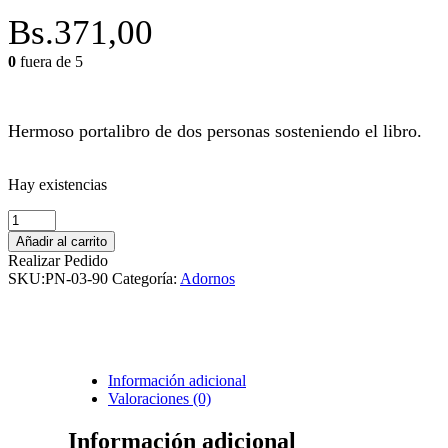
Bs.
371,00
0
fuera de 5
Hermoso portalibro de dos personas sosteniendo el libro.
Hay existencias
Soporte
de
Añadir al carrito
Libros
Realizar Pedido
decorativo
SKU:
PN-03-90
Categoría:
Adornos
cantidad
Información adicional
Valoraciones (0)
Información adicional