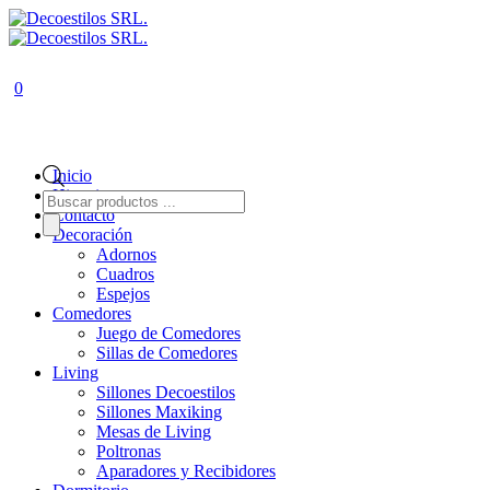
0
Inicio
Historia
Búsqueda
de
Contacto
productos
Decoración
Adornos
Cuadros
Espejos
Comedores
Juego de Comedores
Sillas de Comedores
Living
Sillones Decoestilos
Sillones Maxiking
Mesas de Living
Poltronas
Aparadores y Recibidores