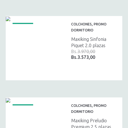
,
COLCHONES
PROMO
¡OFERTA!
DORMITORIO
Maxiking Sinfonia
Piquet 2.0 plazas
Bs.
3.970,00
Bs.
3.573,00
El
El
precio
precio
original
actual
era:
es:
Bs.3.970,00.
Bs.3.573,00.
,
COLCHONES
PROMO
¡OFERTA!
DORMITORIO
Maxiking Preludio
Premium 2.5 plazas