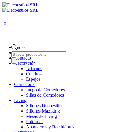
0
Inicio
Historia
Búsqueda
de
Contacto
productos
Decoración
Adornos
Cuadros
Espejos
Comedores
Juego de Comedores
Sillas de Comedores
Living
Sillones Decoestilos
Sillones Maxiking
Mesas de Living
Poltronas
Aparadores y Recibidores