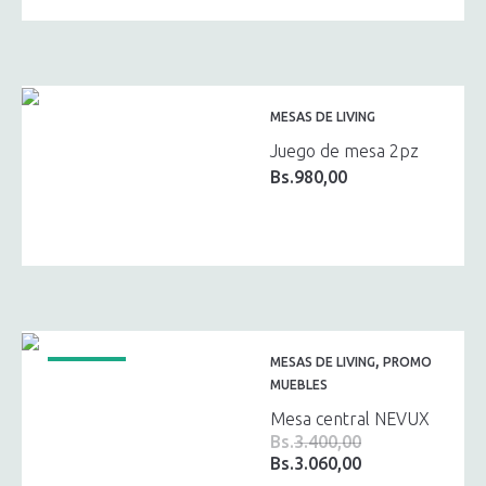
Bs.3.230,00.
Bs.2.907,00.
MESAS DE LIVING
Juego de mesa 2pz
Bs.
980,00
,
MESAS DE LIVING
PROMO
¡OFERTA!
MUEBLES
Mesa central NEVUX
Bs.
3.400,00
Bs.
3.060,00
El
El
precio
precio