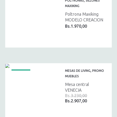
,
POLTRONAS
SILLONES
MAXIKING
Poltrona Maxiking
MODELO CREACION
Bs.
1.970,00
,
MESAS DE LIVING
PROMO
¡OFERTA!
MUEBLES
Mesa central
VENECIA
Bs.
3.230,00
Bs.
2.907,00
El
El
precio
precio
original
actual
era:
es: