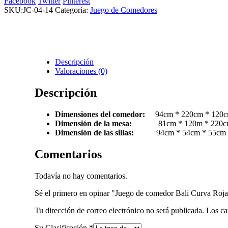
Facebook
Twitter
Pinterest
Curva
SKU:
JC-04-14
Categoría:
Juego de Comedores
Roja
diez
sillas
cantidad
Descripción
Valoraciones (0)
Descripción
Dimensiones del comedor:
94cm * 220cm * 120
Dimensión de la mesa:
81cm * 120m * 220
Dimensión de las sillas:
94cm * 54cm * 55cm
Comentarios
Todavía no hay comentarios.
Sé el primero en opinar "Juego de comedor Bali Curva Roja 
Tu dirección de correo electrónico no será publicada.
Los ca
Su Clasificación
*