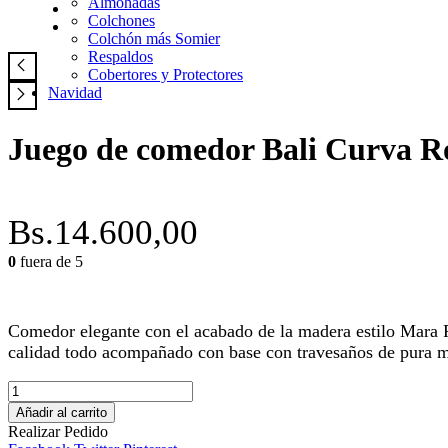
Almohadas
Colchones
Colchón más Somier
Respaldos
Cobertores y Protectores
Navidad
Juego de comedor Bali Curva Roj
Bs.
14.600,00
0
fuera de 5
Comedor elegante con el acabado de la madera estilo Mara Ro
calidad todo acompañado con base con travesaños de pura ma
Juego
de
Añadir al carrito
comedor
Realizar Pedido
Bali