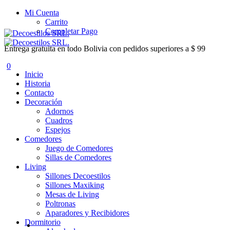
Mi Cuenta
Carrito
Completar Pago
Entrega gratuita en todo Bolivia con pedidos superiores a $ 99
0
Inicio
Historia
Contacto
Decoración
Adornos
Cuadros
Espejos
Comedores
Juego de Comedores
Sillas de Comedores
Living
Sillones Decoestilos
Sillones Maxiking
Mesas de Living
Poltronas
Aparadores y Recibidores
Dormitorio