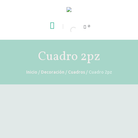
0
Cuadro 2pz
Inicio
/
Decoración
/
Cuadros
/ Cuadro 2pz