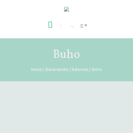
0
Buho
Inicio
/
Decoración
/
Adornos
/ Buho