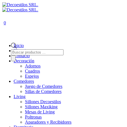
0
Inicio
Historia
Búsqueda
de
Contacto
productos
Decoración
Adornos
Cuadros
Espejos
Comedores
Juego de Comedores
Sillas de Comedores
Living
Sillones Decoestilos
Sillones Maxiking
Mesas de Living
Poltronas
Aparadores y Recibidores