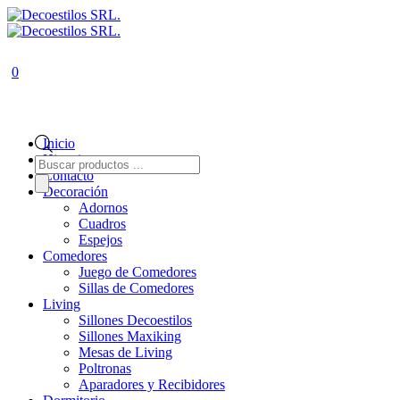
0
Inicio
Historia
Búsqueda
de
Contacto
productos
Decoración
Adornos
Cuadros
Espejos
Comedores
Juego de Comedores
Sillas de Comedores
Living
Sillones Decoestilos
Sillones Maxiking
Mesas de Living
Poltronas
Aparadores y Recibidores