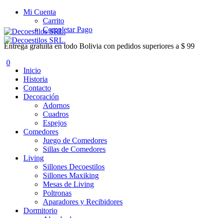
Mi Cuenta
Carrito
Completar Pago
Entrega gratuita en todo Bolivia con pedidos superiores a $ 99
0
Inicio
Historia
Contacto
Decoración
Adornos
Cuadros
Espejos
Comedores
Juego de Comedores
Sillas de Comedores
Living
Sillones Decoestilos
Sillones Maxiking
Mesas de Living
Poltronas
Aparadores y Recibidores
Dormitorio