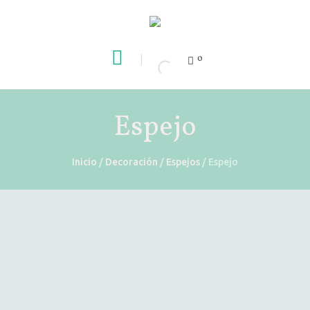
0
Espejo
Inicio
/
Decoración
/
Espejos
/ Espejo