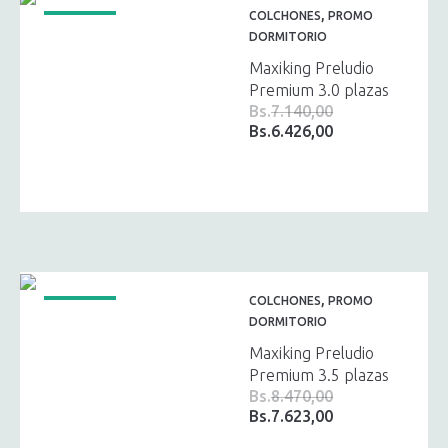
,
COLCHONES
PROMO
¡OFERTA!
DORMITORIO
Maxiking Preludio
Premium 3.0 plazas
Bs.
7.140,00
Bs.
6.426,00
El
El
precio
precio
original
actual
era:
es:
Bs.7.140,00.
Bs.6.426,00.
,
COLCHONES
PROMO
¡OFERTA!
DORMITORIO
Maxiking Preludio
Premium 3.5 plazas
Bs.
8.470,00
Bs.
7.623,00
El
El
precio
precio