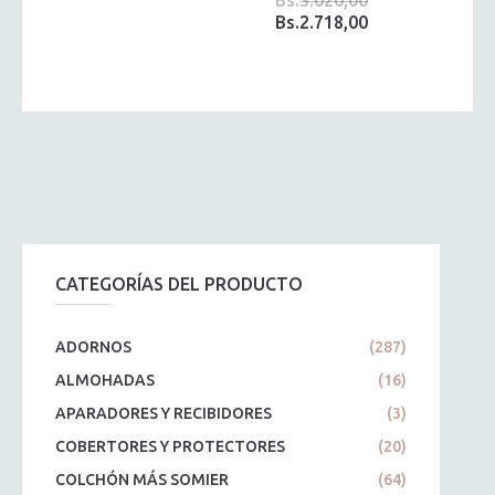
Bs.
2.718,00
El
El
precio
precio
original
actual
era:
es:
Bs.3.020,00.
Bs.2.718,00.
CATEGORÍAS DEL PRODUCTO
ADORNOS
(287)
ALMOHADAS
(16)
APARADORES Y RECIBIDORES
(3)
COBERTORES Y PROTECTORES
(20)
COLCHÓN MÁS SOMIER
(64)