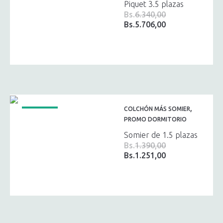
Piquet 3.5 plazas
Bs.
6.340,00
Bs.
5.706,00
El
El
precio
precio
original
actual
era:
es:
Bs.6.340,00.
Bs.5.706,00.
,
COLCHÓN MÁS SOMIER
¡OFERTA!
PROMO DORMITORIO
Somier de 1.5 plazas
Bs.
1.390,00
Bs.
1.251,00
El
El
precio
precio
original
actual
era:
es:
Bs.1.390,00.
Bs.1.251,00.