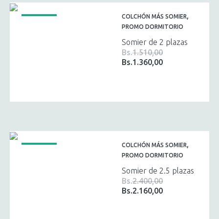
,
COLCHÓN MÁS SOMIER
¡OFERTA!
PROMO DORMITORIO
Somier de 2 plazas
Bs.
1.510,00
Bs.
1.360,00
El
El
precio
precio
original
actual
era:
es:
Bs.1.510,00.
Bs.1.360,00.
,
COLCHÓN MÁS SOMIER
¡OFERTA!
PROMO DORMITORIO
Somier de 2.5 plazas
Bs.
2.400,00
Bs.
2.160,00
El
El
precio
precio
original
actual