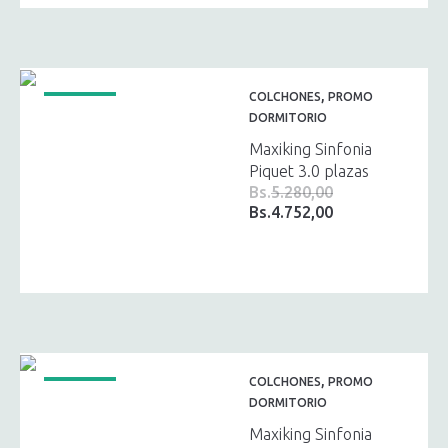
Bs.4.585,00.
Bs.4.126,00.
,
COLCHONES
PROMO
¡OFERTA!
DORMITORIO
Maxiking Sinfonia
Piquet 3.0 plazas
Bs.
5.280,00
Bs.
4.752,00
El
El
precio
precio
original
actual
era:
es:
Bs.5.280,00.
Bs.4.752,00.
,
COLCHONES
PROMO
¡OFERTA!
DORMITORIO
Maxiking Sinfonia