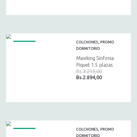
original
actual
era:
es:
Bs.8.470,00.
Bs.7.623,00.
,
COLCHONES
PROMO
¡OFERTA!
DORMITORIO
Maxiking Sinfonia
Piquet 1.5 plazas
Bs.
3.215,00
Bs.
2.894,00
El
El
precio
precio
original
actual
era:
es:
Bs.3.215,00.
Bs.2.894,00.
,
COLCHONES
PROMO
¡OFERTA!
DORMITORIO