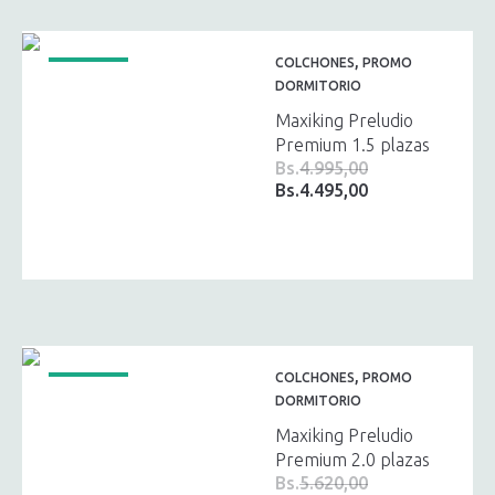
,
COLCHONES
PROMO
¡OFERTA!
DORMITORIO
Maxiking Preludio
Premium 1.5 plazas
Bs.
4.995,00
Bs.
4.495,00
El
El
precio
precio
original
actual
era:
es:
Bs.4.995,00.
Bs.4.495,00.
,
COLCHONES
PROMO
¡OFERTA!
DORMITORIO
Maxiking Preludio
Premium 2.0 plazas
Bs.
5.620,00