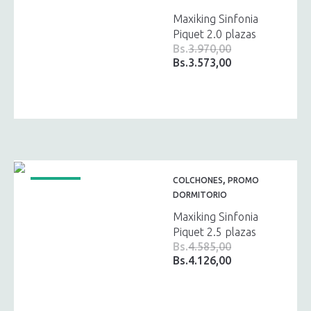
Maxiking Sinfonia
Piquet 2.0 plazas
Bs.
3.970,00
Bs.
3.573,00
El
El
precio
precio
original
actual
era:
es:
Bs.3.970,00.
Bs.3.573,00.
,
COLCHONES
PROMO
¡OFERTA!
DORMITORIO
Maxiking Sinfonia
Piquet 2.5 plazas
Bs.
4.585,00
Bs.
4.126,00
El
El
precio
precio
original
actual
era:
es: