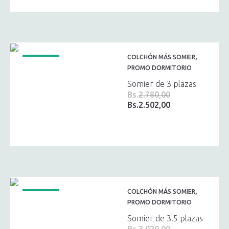
era:
es:
Bs.2.400,00.
Bs.2.160,00.
,
COLCHÓN MÁS SOMIER
¡OFERTA!
PROMO DORMITORIO
Somier de 3 plazas
Bs.
2.780,00
Bs.
2.502,00
El
El
precio
precio
original
actual
era:
es:
Bs.2.780,00.
Bs.2.502,00.
,
COLCHÓN MÁS SOMIER
¡OFERTA!
PROMO DORMITORIO
Somier de 3.5 plazas
Bs.
3.020,00